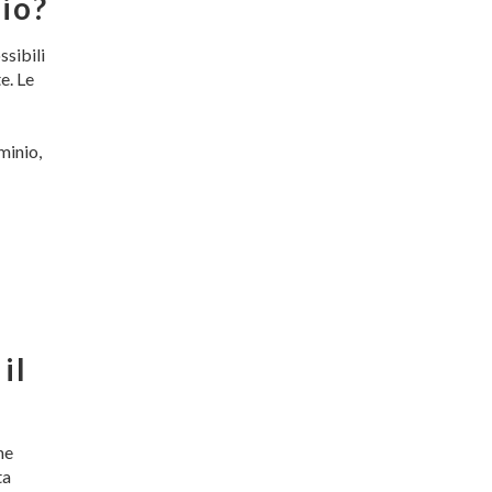
nio?
ssibili
e. Le
minio,
il
ne
ta