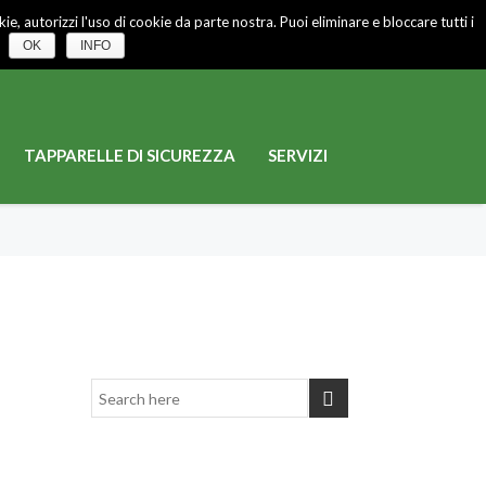
e, autorizzi l'uso di cookie da parte nostra. Puoi eliminare e bloccare tutti i
CHIAMACI
035 767631
OK
INFO
TAPPARELLE DI SICUREZZA
SERVIZI