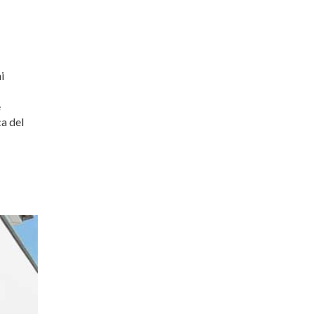
i
e
ca del