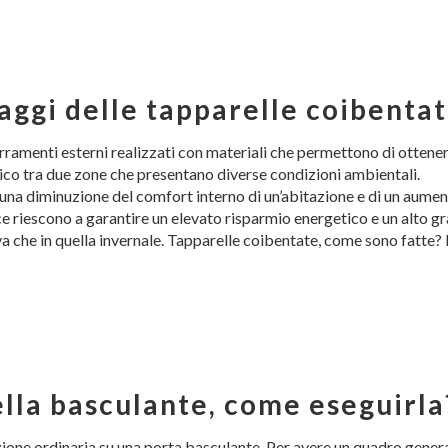
taggi delle tapparelle coibenta
rramenti esterni realizzati con materiali che permettono di ottene
ico tra due zone che presentano diverse condizioni ambientali.
i una diminuzione del comfort interno di un’abitazione e di un aumen
vece riescono a garantire un elevato risparmio energetico e un alto g
va che in quella invernale. Tapparelle coibentate, come sono fatte? 
la basculante, come eseguirla
one ordinaria su una porta basculante. Per avere un quadro gener