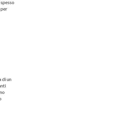
o spesso
 per
a di un
anti
ano
o