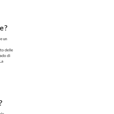
te?
re un
to delle
rado di
La
?
ale