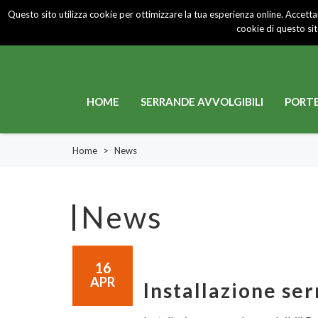
Questo sito utilizza cookie per ottimizzare la tua esperienza online. Accettan
Chi Siamo
Certificazioni
News
Contat
cookie di questo si
HOME
SERRANDE AVVOLGIBILI
PORTE
Home
>
News
News
16
APR
Installazione se