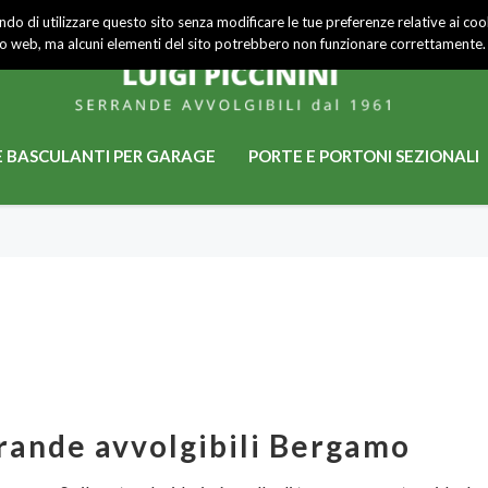
do di utilizzare questo sito senza modificare le tue preferenze relative ai cooki
ti
to web, ma alcuni elementi del sito potrebbero non funzionare correttamente.
 BASCULANTI PER GARAGE
PORTE E PORTONI SEZIONALI
rrande avvolgibili Bergamo